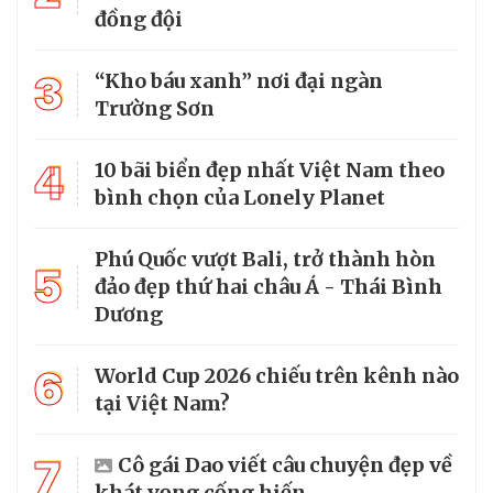
đồng đội
3
“Kho báu xanh” nơi đại ngàn
Trường Sơn
4
10 bãi biển đẹp nhất Việt Nam theo
bình chọn của Lonely Planet
Phú Quốc vượt Bali, trở thành hòn
5
đảo đẹp thứ hai châu Á - Thái Bình
Dương
6
World Cup 2026 chiếu trên kênh nào
tại Việt Nam?
7
Cô gái Dao viết câu chuyện đẹp về
khát vọng cống hiến