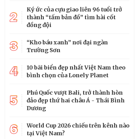
Ký ức của cựu giao liên 96 tuổi trở
2
thành “tấm bản đồ” tìm hài cốt
đồng đội
3
“Kho báu xanh” nơi đại ngàn
Trường Sơn
4
10 bãi biển đẹp nhất Việt Nam theo
bình chọn của Lonely Planet
Phú Quốc vượt Bali, trở thành hòn
5
đảo đẹp thứ hai châu Á - Thái Bình
Dương
6
World Cup 2026 chiếu trên kênh nào
tại Việt Nam?