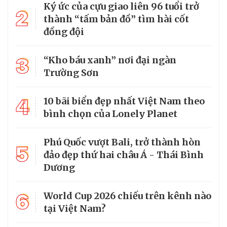
Ký ức của cựu giao liên 96 tuổi trở
2
thành “tấm bản đồ” tìm hài cốt
đồng đội
3
“Kho báu xanh” nơi đại ngàn
Trường Sơn
4
10 bãi biển đẹp nhất Việt Nam theo
bình chọn của Lonely Planet
Phú Quốc vượt Bali, trở thành hòn
5
đảo đẹp thứ hai châu Á - Thái Bình
Dương
6
World Cup 2026 chiếu trên kênh nào
tại Việt Nam?