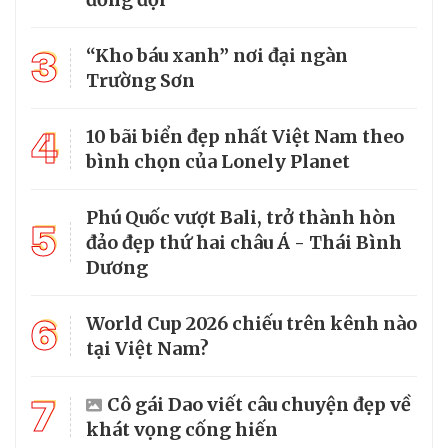
3
“Kho báu xanh” nơi đại ngàn
Trường Sơn
4
10 bãi biển đẹp nhất Việt Nam theo
bình chọn của Lonely Planet
Phú Quốc vượt Bali, trở thành hòn
5
đảo đẹp thứ hai châu Á - Thái Bình
Dương
6
World Cup 2026 chiếu trên kênh nào
tại Việt Nam?
7
Cô gái Dao viết câu chuyện đẹp về
khát vọng cống hiến