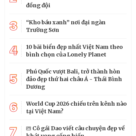
đồng đội
3
“Kho báu xanh” nơi đại ngàn
Trường Sơn
4
10 bãi biển đẹp nhất Việt Nam theo
bình chọn của Lonely Planet
Phú Quốc vượt Bali, trở thành hòn
5
đảo đẹp thứ hai châu Á - Thái Bình
Dương
6
World Cup 2026 chiếu trên kênh nào
tại Việt Nam?
7
Cô gái Dao viết câu chuyện đẹp về
khát vọng cống hiến