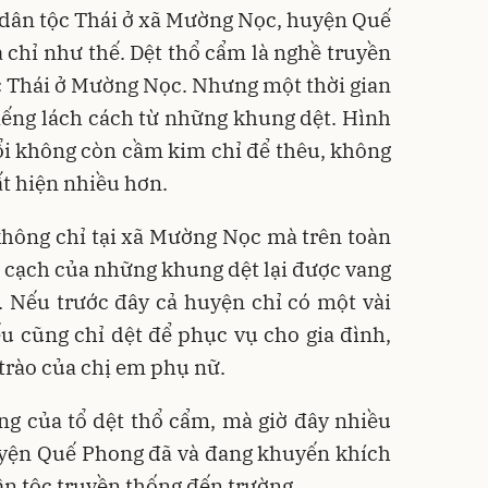
 dân tộc Thái ở xã Mường Nọc, huyện Quế
 chỉ như thế. Dệt thổ cẩm là nghề truyền
c Thái ở Mường Nọc. Nhưng một thời gian
iếng lách cách từ những khung dệt. Hình
ổi không còn cầm kim chỉ để thêu, không
ất hiện nhiều hơn.
không chỉ tại xã Mường Nọc mà trên toàn
 cạch của những khung dệt lại được vang
. Nếu trước đây cả huyện chỉ có một vài
ếu cũng chỉ dệt để phục vụ cho gia đình,
 trào của chị em phụ nữ.
ng của tổ dệt thổ cẩm, mà giờ đây nhiều
uyện Quế Phong đã và đang khuyến khích
n tộc truyền thống đến trường.