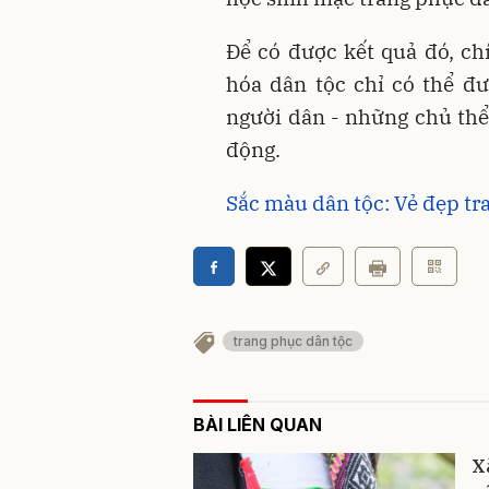
Để có được kết quả đó, ch
hóa dân tộc chỉ có thể đư
người dân - những chủ th
động.
Sắc màu dân tộc: Vẻ đẹp t
trang phục dân tộc
BÀI LIÊN QUAN
X