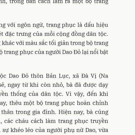
nh, trong bản cách làm ra một bộ trang
ng với ngôn ngữ, trang phục là dấu hiệu
ét đặc trưng của mỗi cộng đồng dân tộc.
 khác với màu sắc tối giản trong bộ trang
ộ trang phục của người Dao Đỏ lại nổi bật
ộc Dao Đỏ thôn Bản Lục, xã Đà Vị (Na
ẻ, ngay từ khi còn nhỏ, bà đã được dạy
yền thống của dân tộc. Vì vậy, đến khi
may, thêu một bộ trang phục hoàn chỉnh
thân trong gia đình. Hiện nay, bà cũng
, các cháu cách làm trang phục truyền
n sự khéo léo của người phụ nữ Dao, vừa