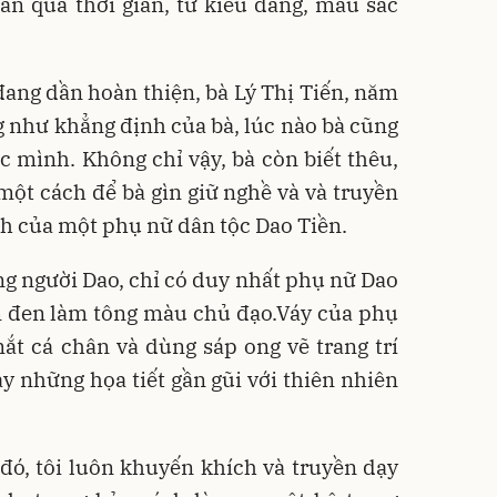
n qua thời gian, từ kiểu dáng, màu sắc
ang dần hoàn thiện, bà Lý Thị Tiến, năm
g như khẳng định của bà, lúc nào bà cũng
 mình. Không chỉ vậy, bà còn biết thêu,
 một cách để bà gìn giữ nghề và và truyền
nh của một phụ nữ dân tộc Dao Tiền.
ng người Dao, chỉ có duy nhất phụ nữ Dao
m đen làm tông màu chủ đạo.Váy của phụ
ắt cá chân và dùng sáp ong vẽ trang trí
ay những họa tiết gần gũi với thiên nhiên
 đó, tôi luôn khuyến khích và truyền dạy