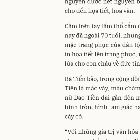
nguyên được nét nguyên bả
cho đến họa tiết, hoa văn.
Cầm trên tay tấm thổ cẩm đ
nay đã ngoài 70 tuổi, nhưn
mặc trang phục của dân tộc
in họa tiết lên trang phục,
lửa cho con cháu về đức tí
Bà Tiến bảo, trong cộng đồ
Tiền là mặc váy, màu chà
nữ Dao Tiền dài gần đến m
hình tròn, hình tam giác h
cây cỏ.
“Với những giá trị văn hóa