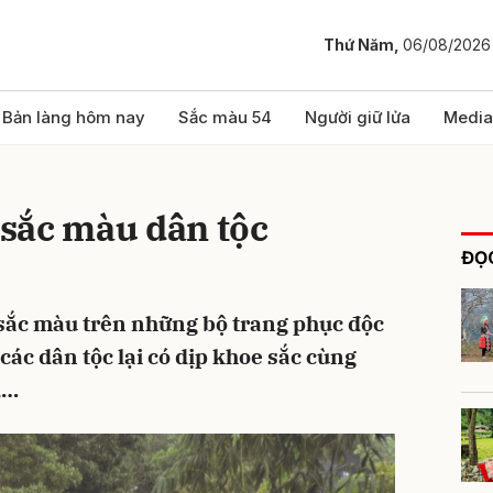
Thứ Năm,
06/08/2026
bình luận
Bản làng hôm nay
Sắc màu 54
Người giữ lửa
Media
sắc màu dân tộc
ĐỌC
 sắc màu trên những bộ trang phục độc
các dân tộc lại có dịp khoe sắc cùng
Hủy
G
,…