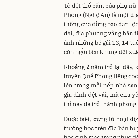
Tổ dệt thổ cẩm của phụ nữ
Phong (Nghệ An) là một địa
thống của đồng bào dân tộ
dài, địa phương vắng hẳn t
ảnh những bé gái 13, 14 tu
còn ngồi bên khung dệt xu
Khoảng 2 năm trở lại đây, 
huyện Quế Phong tiếng cọc
lên trong mỗi nếp nhà sàn
gia đình dệt vải, mà chủ y
thì nay đã trở thành phong
Được biết, cũng từ hoạt độ
trường học trên địa bàn h
học sinh mặc trang phục dâ