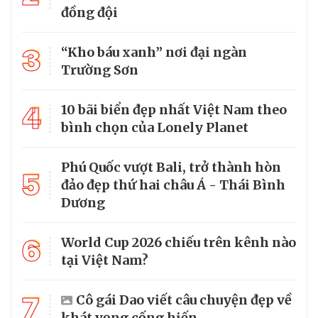
đồng đội
3
“Kho báu xanh” nơi đại ngàn
Trường Sơn
4
10 bãi biển đẹp nhất Việt Nam theo
bình chọn của Lonely Planet
Phú Quốc vượt Bali, trở thành hòn
5
đảo đẹp thứ hai châu Á - Thái Bình
Dương
6
World Cup 2026 chiếu trên kênh nào
tại Việt Nam?
7
Cô gái Dao viết câu chuyện đẹp về
khát vọng cống hiến