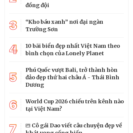
đồng đội
3
“Kho báu xanh” nơi đại ngàn
Trường Sơn
4
10 bãi biển đẹp nhất Việt Nam theo
bình chọn của Lonely Planet
Phú Quốc vượt Bali, trở thành hòn
5
đảo đẹp thứ hai châu Á - Thái Bình
Dương
6
World Cup 2026 chiếu trên kênh nào
tại Việt Nam?
7
Cô gái Dao viết câu chuyện đẹp về
khát vọng cống hiến