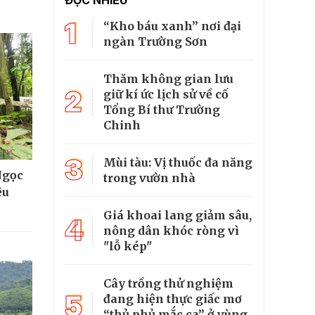
ĐỌC NHIỀU
1
“Kho báu xanh” nơi đại
ngàn Trường Sơn
Thăm không gian lưu
2
giữ kí ức lịch sử về cố
Tổng Bí thư Trường
Chinh
3
Mùi tàu: Vị thuốc đa năng
Ngọc
trong vườn nhà
ệu
Giá khoai lang giảm sâu,
4
nông dân khóc ròng vì
"lỗ kép"
Cây trồng thử nghiệm
5
đang hiện thực giấc mơ
“thủ phủ mắc ca” ở vùng