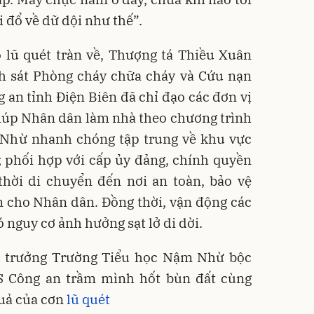
 đổ về dữ dội như thế”.
 lũ quét tràn về, Thượng tá Thiều Xuân
 sát Phòng cháy chữa cháy và Cứu nạn
an tỉnh Điện Biên đã chỉ đạo các đơn vị
iúp Nhân dân làm nhà theo chương trình
Nhừ nhanh chóng tập trung về khu vực
 phối hợp với cấp ủy đảng, chính quyền
thời di chuyển đến nơi an toàn, bảo vệ
ản cho Nhân dân. Đồng thời, vận động các
 nguy cơ ảnh hưởng sạt lở di dời.
u trưởng Trường Tiểu học Nậm Nhừ bộc
S Công an trầm mình hốt bùn đất cùng
uả của cơn
lũ quét