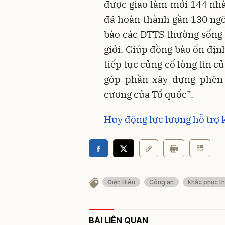
được giao làm mới 144 nhà,
đã hoàn thành gần 130 ngôi
bào các DTTS thường sống 
giới. Giúp đồng bào ổn định
tiếp tục củng cố lòng tin c
góp phần xây dựng phên g
cương của Tổ quốc”.
Huy động lực lượng hỗ trợ
Điện Biên
Công an
khắc phục th
BÀI LIÊN QUAN