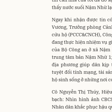
thấy nước suối Nậm Nhừ lại
Ngay khi nhận được tin có
Vương, Trưởng phòng Cảnh
cứu hộ (PCCC&CNCH), Công 
đang thực hiện nhiệm vụ g
của Bộ Công an ở xã Nậm 
trung tâm bản Nậm Nhừ 1;
địa phương giúp dân kịp 
tuyệt đối tính mạng, tài s
hộ sinh sống ở những nơi có
Cô Nguyễn Thị Thúy, Hiệ
bạch: Nhìn hình ảnh CBC
Nhân dân khắc phục hậu q