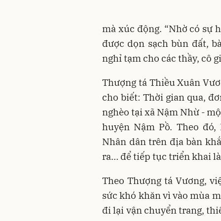
mà xúc động. “Nhờ có sự h
được dọn sạch bùn đất, b
nghỉ tạm cho các thầy, cô g
Thượng tá Thiều Xuân Vư
cho biết: Thời gian qua, đ
nghèo tại xã Nậm Nhừ - mộ
huyện Nậm Pồ. Theo đó,
Nhân dân trên địa bàn khắ
ra… để tiếp tục triển khai 
Theo Thượng tá Vương, vi
sức khó khăn vì vào mùa mư
đi lại vận chuyển trang, thi