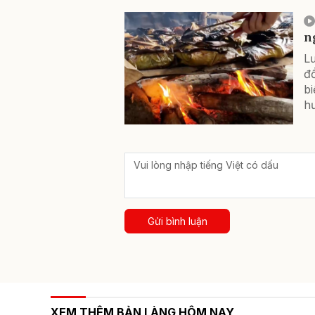
n
L
đồ
bi
hư
Gửi bình luận
XEM THÊM BẢN LÀNG HÔM NAY