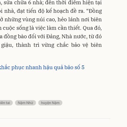
 sửa chữa 6 nhà; đến thời điểm hiện tại
 nhà, đạt tiến độ kế hoạch đề ra. “Đồng
ở những vùng núi cao, hẻo lánh nơi biên
 cuộc sống là việc làm cần thiết. Qua đó,
ủa đồng bào đối với Đảng, Nhà nước, từ đó
iậu, thành trì vững chắc bảo vệ biên
 khắc phục nhanh hậu quả bão số 5
iên tai
Nậm Nhừ
huyện Nậm