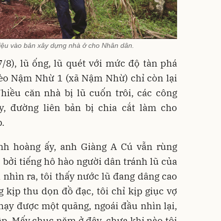
iệu vào bản xây dựng nhà ở cho Nhân dân.
/8), lũ ống, lũ quét với mức độ tàn phá
èo Nậm Nhừ 1 (xã Nậm Nhừ) chỉ còn lại
hiều căn nhà bị lũ cuốn trôi, các công
y, đường liên bản bị chia cắt làm cho
p.
nh hoàng ấy, anh Giàng A Cú vẫn rùng
bởi tiếng hô hào người dân tránh lũ của
nhìn ra, tôi thấy nước lũ đang dâng cao
 kịp thu dọn đồ đạc, tôi chỉ kịp giục vợ
hạy được một quãng, ngoái đầu nhìn lại,
sập. Mấy chục năm ở đây, chưa khi nào tôi