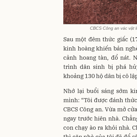
CBCS Công an vác vật l
Sau một đêm thức giấc (17
kinh hoàng khiến bản ngh
cảnh hoang tàn, đổ nát. N
trình dân sinh bị phá hủ
khoảng 130 hộ dân bị cô lậ
Nhớ lại buổi sáng sớm ki
mình: “Tôi được đánh thức 
CBCS Công an. Vừa mở cửa 
ngay trước hiên nhà. Chẳng
con chạy ào ra khỏi nhà. C
thì căn nhà của tôi đã đổ 