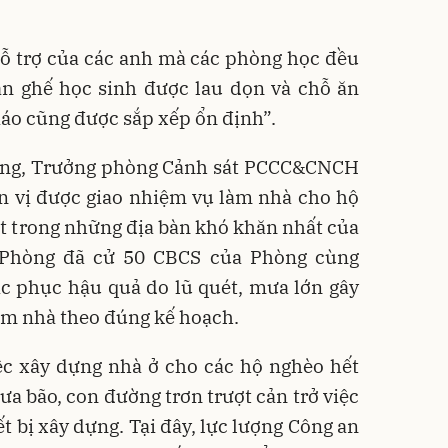
ỗ trợ của các anh mà các phòng học đều
àn ghế học sinh được lau dọn và chỗ ăn
iáo cũng được sắp xếp ổn định”.
ơng, Trưởng phòng Cảnh sát PCCC&CNCH
ơn vị được giao nhiệm vụ làm nhà cho hộ
t trong những địa bàn khó khăn nhất của
 Phòng đã cử 50 CBCS của Phòng cùng
c phục hậu quả do lũ quét, mưa lớn gây
làm nhà theo đúng kế hoạch.
ệc xây dựng nhà ở cho các hộ nghèo hết
a bão, con đường trơn trượt cản trở việc
ết bị xây dựng. Tại đây, lực lượng Công an