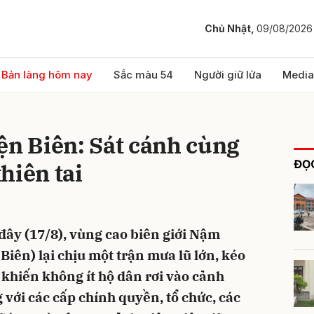
Chủ Nhật,
09/08/2026
bình luận
Bản làng hôm nay
Sắc màu 54
Người giữ lửa
Media
ện Biên: Sát cánh cùng
ĐỌC
hiên tai
đây (17/8), vùng cao biên giới Nậm
Hủy
G
iên) lại chịu một trận mưa lũ lớn, kéo
 khiến không ít hộ dân rơi vào cảnh
 với các cấp chính quyền, tổ chức, các