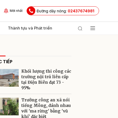
Đường dây nóng:
02437674981
Mới nhất
Thành tựu và Phát triển
 TIẾP
Khối lượng thi công các
trường nội trú liên cấp
tại Điện Biên đạt 73 -
95%
ửi
Trưởng công an xã nói
tiếng Mông, đánh nhau
với 'ma rừng' bằng 'vũ
khí' đặc biệt