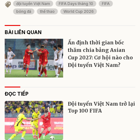
đội tuyển Việt Nam
FIFA Days tháng 10
FIFA
bóng đá
thể thao
World Cup 2026
BÀI LIÊN QUAN
Ấn định thời gian bốc
thăm chia bảng Asian
Cup 2027: Cơ hội nào cho
Đội tuyển Việt Nam?
ĐỌC TIẾP
Đội tuyển Việt Nam trở lại
Top 100 FIFA