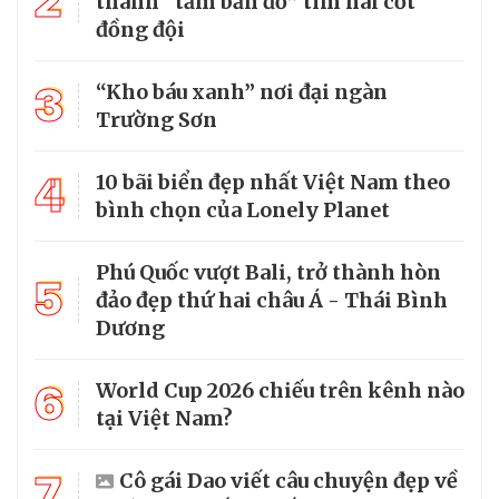
2
thành “tấm bản đồ” tìm hài cốt
đồng đội
3
“Kho báu xanh” nơi đại ngàn
Trường Sơn
4
10 bãi biển đẹp nhất Việt Nam theo
bình chọn của Lonely Planet
Phú Quốc vượt Bali, trở thành hòn
5
đảo đẹp thứ hai châu Á - Thái Bình
Dương
6
World Cup 2026 chiếu trên kênh nào
tại Việt Nam?
7
Cô gái Dao viết câu chuyện đẹp về