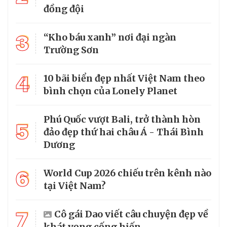
đồng đội
3
“Kho báu xanh” nơi đại ngàn
Trường Sơn
4
10 bãi biển đẹp nhất Việt Nam theo
bình chọn của Lonely Planet
Phú Quốc vượt Bali, trở thành hòn
5
đảo đẹp thứ hai châu Á - Thái Bình
Dương
6
World Cup 2026 chiếu trên kênh nào
tại Việt Nam?
7
Cô gái Dao viết câu chuyện đẹp về
khát vọng cống hiến