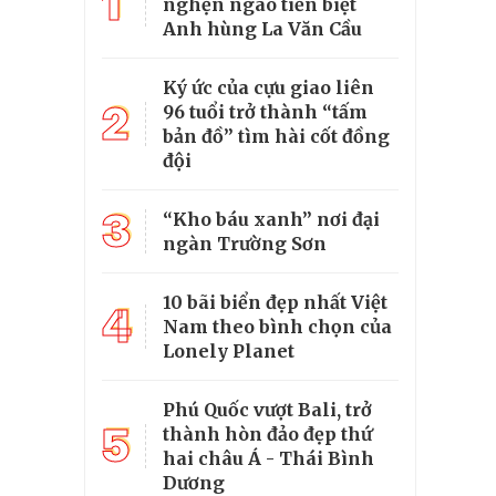
1
nghẹn ngào tiễn biệt
Anh hùng La Văn Cầu
Ký ức của cựu giao liên
2
96 tuổi trở thành “tấm
bản đồ” tìm hài cốt đồng
đội
3
“Kho báu xanh” nơi đại
ngàn Trường Sơn
10 bãi biển đẹp nhất Việt
4
Nam theo bình chọn của
Lonely Planet
Phú Quốc vượt Bali, trở
5
thành hòn đảo đẹp thứ
hai châu Á - Thái Bình
Dương