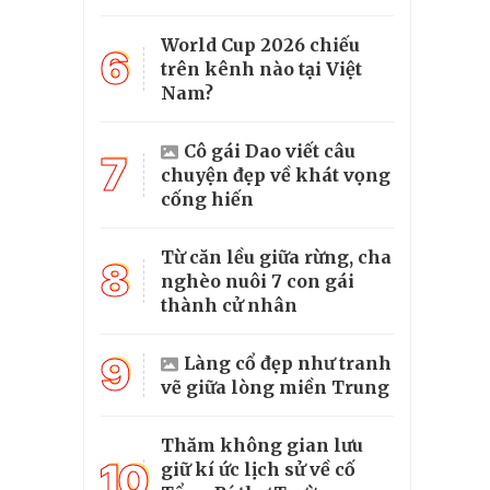
World Cup 2026 chiếu
6
trên kênh nào tại Việt
Nam?
Cô gái Dao viết câu
7
chuyện đẹp về khát vọng
cống hiến
Từ căn lều giữa rừng, cha
8
nghèo nuôi 7 con gái
thành cử nhân
9
Làng cổ đẹp như tranh
vẽ giữa lòng miền Trung
Thăm không gian lưu
10
giữ kí ức lịch sử về cố