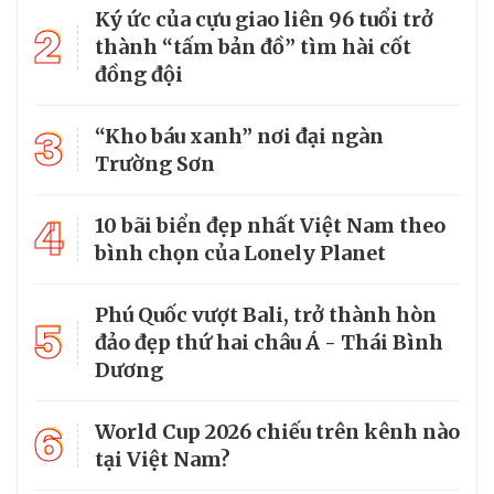
Ký ức của cựu giao liên 96 tuổi trở
2
thành “tấm bản đồ” tìm hài cốt
đồng đội
3
“Kho báu xanh” nơi đại ngàn
Trường Sơn
4
10 bãi biển đẹp nhất Việt Nam theo
bình chọn của Lonely Planet
Phú Quốc vượt Bali, trở thành hòn
5
đảo đẹp thứ hai châu Á - Thái Bình
Dương
6
World Cup 2026 chiếu trên kênh nào
tại Việt Nam?