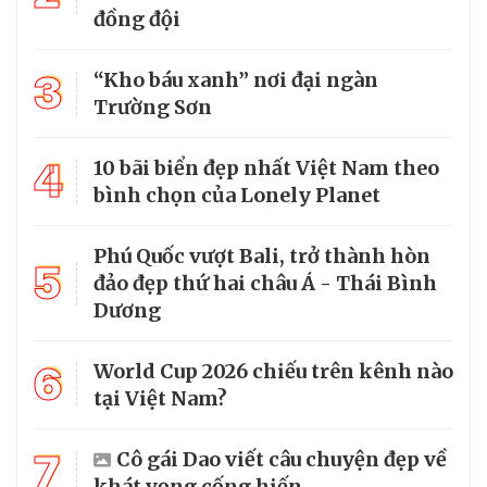
đồng đội
3
“Kho báu xanh” nơi đại ngàn
Trường Sơn
4
10 bãi biển đẹp nhất Việt Nam theo
bình chọn của Lonely Planet
Phú Quốc vượt Bali, trở thành hòn
5
đảo đẹp thứ hai châu Á - Thái Bình
Dương
6
World Cup 2026 chiếu trên kênh nào
tại Việt Nam?
7
Cô gái Dao viết câu chuyện đẹp về
khát vọng cống hiến