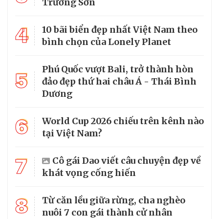
Trường Sơn
4
10 bãi biển đẹp nhất Việt Nam theo
bình chọn của Lonely Planet
Phú Quốc vượt Bali, trở thành hòn
5
đảo đẹp thứ hai châu Á - Thái Bình
Dương
6
World Cup 2026 chiếu trên kênh nào
tại Việt Nam?
7
Cô gái Dao viết câu chuyện đẹp về
khát vọng cống hiến
8
Từ căn lều giữa rừng, cha nghèo
nuôi 7 con gái thành cử nhân