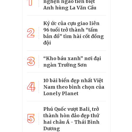
1
nghẹn ngào tiễn biệt
Anh hùng La Văn Cầu
Ký ức của cựu giao liên
2
96 tuổi trở thành “tấm
bản đồ” tìm hài cốt đồng
đội
3
“Kho báu xanh” nơi đại
ngàn Trường Sơn
10 bãi biển đẹp nhất Việt
4
Nam theo bình chọn của
Lonely Planet
Phú Quốc vượt Bali, trở
5
thành hòn đảo đẹp thứ
hai châu Á - Thái Bình
Dương