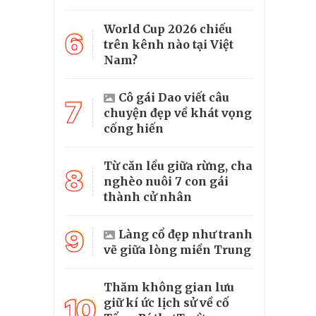
World Cup 2026 chiếu
6
trên kênh nào tại Việt
Nam?
Cô gái Dao viết câu
7
chuyện đẹp về khát vọng
cống hiến
Từ căn lều giữa rừng, cha
8
nghèo nuôi 7 con gái
thành cử nhân
9
Làng cổ đẹp như tranh
vẽ giữa lòng miền Trung
Thăm không gian lưu
10
giữ kí ức lịch sử về cố