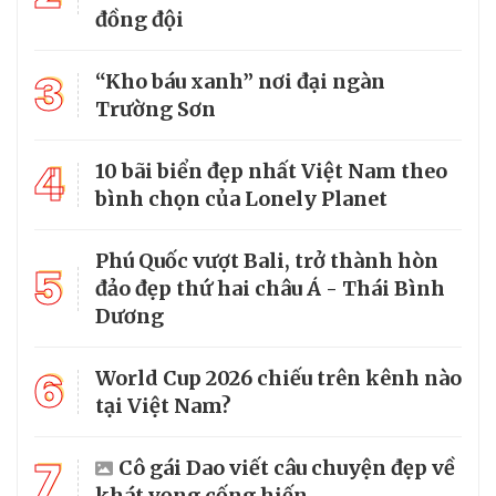
đồng đội
3
“Kho báu xanh” nơi đại ngàn
Trường Sơn
4
10 bãi biển đẹp nhất Việt Nam theo
bình chọn của Lonely Planet
Phú Quốc vượt Bali, trở thành hòn
5
đảo đẹp thứ hai châu Á - Thái Bình
Dương
6
World Cup 2026 chiếu trên kênh nào
tại Việt Nam?
7
Cô gái Dao viết câu chuyện đẹp về
khát vọng cống hiến