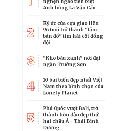
1
nghẹn ngào tiễn biệt
Anh hùng La Văn Cầu
Ký ức của cựu giao liên
2
96 tuổi trở thành “tấm
bản đồ” tìm hài cốt đồng
đội
3
“Kho báu xanh” nơi đại
ngàn Trường Sơn
10 bãi biển đẹp nhất Việt
4
Nam theo bình chọn của
Lonely Planet
Phú Quốc vượt Bali, trở
5
thành hòn đảo đẹp thứ
hai châu Á - Thái Bình
Dương