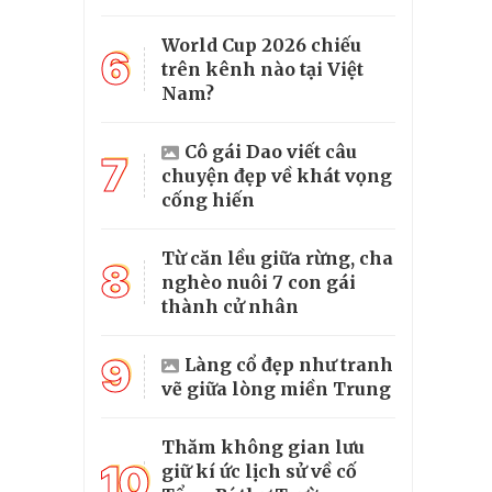
World Cup 2026 chiếu
6
trên kênh nào tại Việt
Nam?
Cô gái Dao viết câu
7
chuyện đẹp về khát vọng
cống hiến
Từ căn lều giữa rừng, cha
8
nghèo nuôi 7 con gái
thành cử nhân
9
Làng cổ đẹp như tranh
vẽ giữa lòng miền Trung
Thăm không gian lưu
10
giữ kí ức lịch sử về cố