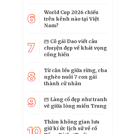
World Cup 2026 chiếu
6
trên kênh nào tại Việt
Nam?
Cô gái Dao viết câu
7
chuyện đẹp về khát vọng
cống hiến
Từ căn lều giữa rừng, cha
8
nghèo nuôi 7 con gái
thành cử nhân
9
Làng cổ đẹp như tranh
vẽ giữa lòng miền Trung
Thăm không gian lưu
10
giữ kí ức lịch sử về cố