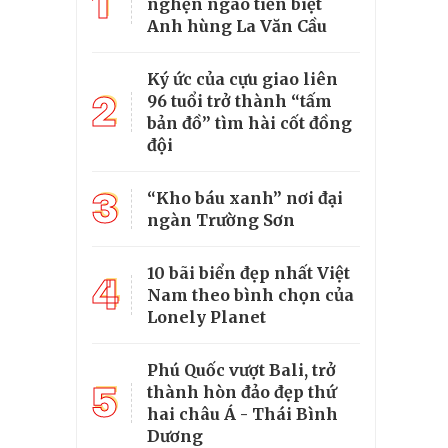
1
nghẹn ngào tiễn biệt
Anh hùng La Văn Cầu
Ký ức của cựu giao liên
2
96 tuổi trở thành “tấm
bản đồ” tìm hài cốt đồng
đội
3
“Kho báu xanh” nơi đại
ngàn Trường Sơn
10 bãi biển đẹp nhất Việt
4
Nam theo bình chọn của
Lonely Planet
Phú Quốc vượt Bali, trở
5
thành hòn đảo đẹp thứ
hai châu Á - Thái Bình
Dương