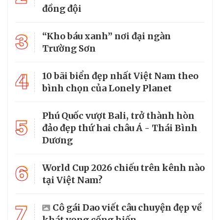
đồng đội
3
“Kho báu xanh” nơi đại ngàn
Trường Sơn
4
10 bãi biển đẹp nhất Việt Nam theo
bình chọn của Lonely Planet
Phú Quốc vượt Bali, trở thành hòn
5
đảo đẹp thứ hai châu Á - Thái Bình
Dương
6
World Cup 2026 chiếu trên kênh nào
tại Việt Nam?
7
Cô gái Dao viết câu chuyện đẹp về
khát vọng cống hiến