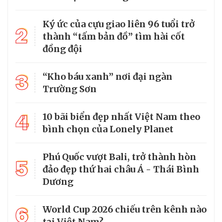
Ký ức của cựu giao liên 96 tuổi trở
2
thành “tấm bản đồ” tìm hài cốt
đồng đội
3
“Kho báu xanh” nơi đại ngàn
Trường Sơn
4
10 bãi biển đẹp nhất Việt Nam theo
bình chọn của Lonely Planet
Phú Quốc vượt Bali, trở thành hòn
5
đảo đẹp thứ hai châu Á - Thái Bình
Dương
6
World Cup 2026 chiếu trên kênh nào
tại Việt Nam?