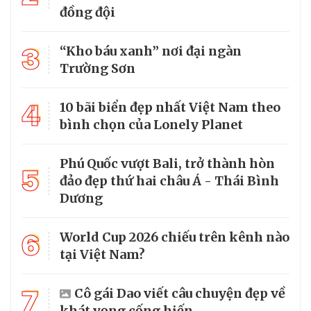
đồng đội
3
“Kho báu xanh” nơi đại ngàn
Trường Sơn
4
10 bãi biển đẹp nhất Việt Nam theo
bình chọn của Lonely Planet
Phú Quốc vượt Bali, trở thành hòn
5
đảo đẹp thứ hai châu Á - Thái Bình
Dương
6
World Cup 2026 chiếu trên kênh nào
tại Việt Nam?
7
Cô gái Dao viết câu chuyện đẹp về
khát vọng cống hiến