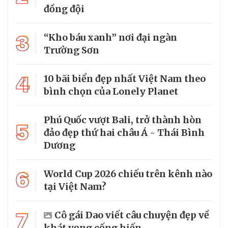
đồng đội
3
“Kho báu xanh” nơi đại ngàn
Trường Sơn
4
10 bãi biển đẹp nhất Việt Nam theo
bình chọn của Lonely Planet
Phú Quốc vượt Bali, trở thành hòn
5
đảo đẹp thứ hai châu Á - Thái Bình
Dương
6
World Cup 2026 chiếu trên kênh nào
tại Việt Nam?
7
Cô gái Dao viết câu chuyện đẹp về
khát vọng cống hiến