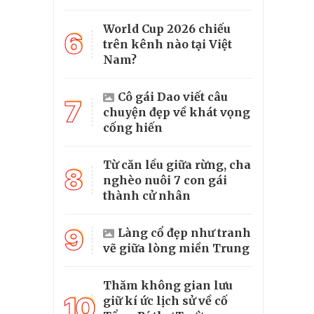
World Cup 2026 chiếu
6
trên kênh nào tại Việt
Nam?
Cô gái Dao viết câu
7
chuyện đẹp về khát vọng
cống hiến
Từ căn lều giữa rừng, cha
8
nghèo nuôi 7 con gái
thành cử nhân
9
Làng cổ đẹp như tranh
vẽ giữa lòng miền Trung
Thăm không gian lưu
10
giữ kí ức lịch sử về cố