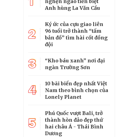
1
nghẹn ngào tiễn biệt
Anh hùng La Văn Cầu
Ký ức của cựu giao liên
2
96 tuổi trở thành “tấm
bản đồ” tìm hài cốt đồng
đội
3
“Kho báu xanh” nơi đại
ngàn Trường Sơn
10 bãi biển đẹp nhất Việt
4
Nam theo bình chọn của
Lonely Planet
Phú Quốc vượt Bali, trở
5
thành hòn đảo đẹp thứ
hai châu Á - Thái Bình
Dương