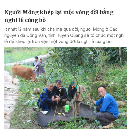
Người Mông khép lại một vòng đời bằng
nghi lễ cúng bò
Ít nhất 12 năm sau khi cha mẹ qua đời, người Mông ở Cao
nguyên đá Đồng Văn, tỉnh Tuyên Quang sẽ tổ chức một nghi
lễ để khép lại trọn vẹn một vòng đời là nghi lễ cúng bò