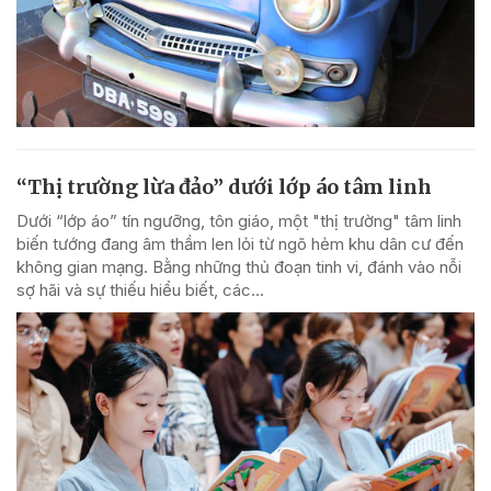
“Thị trường lừa đảo” dưới lớp áo tâm linh
Dưới “lớp áo” tín ngưỡng, tôn giáo, một "thị trường" tâm linh
biến tướng đang âm thầm len lỏi từ ngõ hẻm khu dân cư đến
không gian mạng. Bằng những thủ đoạn tinh vi, đánh vào nỗi
sợ hãi và sự thiếu hiểu biết, các...