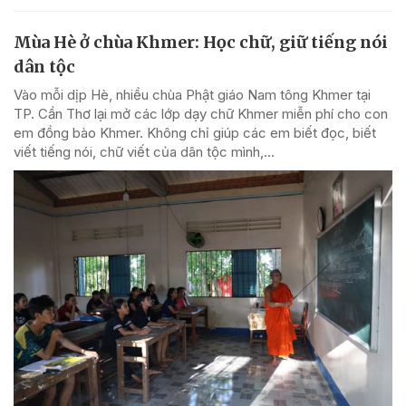
Mùa Hè ở chùa Khmer: Học chữ, giữ tiếng nói
dân tộc
Vào mỗi dịp Hè, nhiều chùa Phật giáo Nam tông Khmer tại
TP. Cần Thơ lại mở các lớp dạy chữ Khmer miễn phí cho con
em đồng bào Khmer. Không chỉ giúp các em biết đọc, biết
viết tiếng nói, chữ viết của dân tộc mình,...