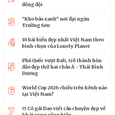
đồng đội
3
“Kho báu xanh” nơi đại ngàn
Trường Sơn
4
10 bãi biển đẹp nhất Việt Nam theo
bình chọn của Lonely Planet
Phú Quốc vượt Bali, trở thành hòn
5
đảo đẹp thứ hai châu Á - Thái Bình
Dương
6
World Cup 2026 chiếu trên kênh nào
tại Việt Nam?
7
Cô gái Dao viết câu chuyện đẹp về
khát vọng cống hiến