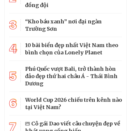
đồng đội
3
“Kho báu xanh” nơi đại ngàn
Trường Sơn
4
10 bãi biển đẹp nhất Việt Nam theo
bình chọn của Lonely Planet
Phú Quốc vượt Bali, trở thành hòn
5
đảo đẹp thứ hai châu Á - Thái Bình
Dương
6
World Cup 2026 chiếu trên kênh nào
tại Việt Nam?
7
Cô gái Dao viết câu chuyện đẹp về
khát vọng cống hiến