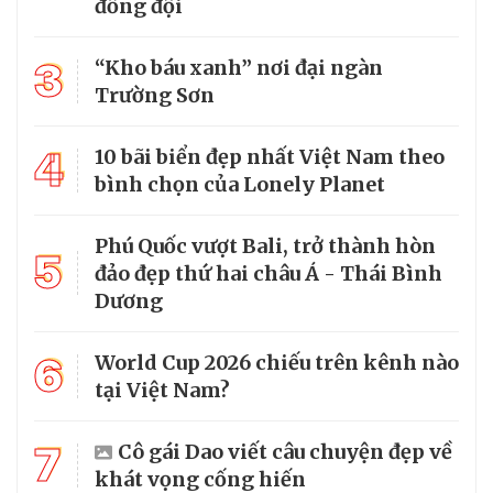
đồng đội
3
“Kho báu xanh” nơi đại ngàn
Trường Sơn
4
10 bãi biển đẹp nhất Việt Nam theo
bình chọn của Lonely Planet
Phú Quốc vượt Bali, trở thành hòn
5
đảo đẹp thứ hai châu Á - Thái Bình
Dương
6
World Cup 2026 chiếu trên kênh nào
tại Việt Nam?
7
Cô gái Dao viết câu chuyện đẹp về
khát vọng cống hiến