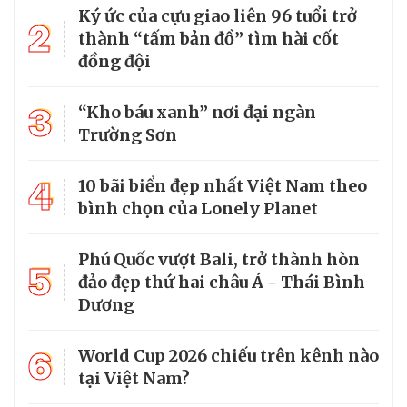
Ký ức của cựu giao liên 96 tuổi trở
2
thành “tấm bản đồ” tìm hài cốt
đồng đội
3
“Kho báu xanh” nơi đại ngàn
Trường Sơn
4
10 bãi biển đẹp nhất Việt Nam theo
bình chọn của Lonely Planet
Phú Quốc vượt Bali, trở thành hòn
5
đảo đẹp thứ hai châu Á - Thái Bình
Dương
6
World Cup 2026 chiếu trên kênh nào
tại Việt Nam?