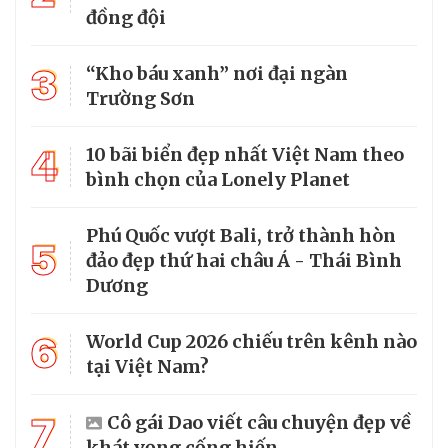
đồng đội
3
“Kho báu xanh” nơi đại ngàn
Trường Sơn
4
10 bãi biển đẹp nhất Việt Nam theo
bình chọn của Lonely Planet
Phú Quốc vượt Bali, trở thành hòn
5
đảo đẹp thứ hai châu Á - Thái Bình
Dương
6
World Cup 2026 chiếu trên kênh nào
tại Việt Nam?
7
Cô gái Dao viết câu chuyện đẹp về
khát vọng cống hiến