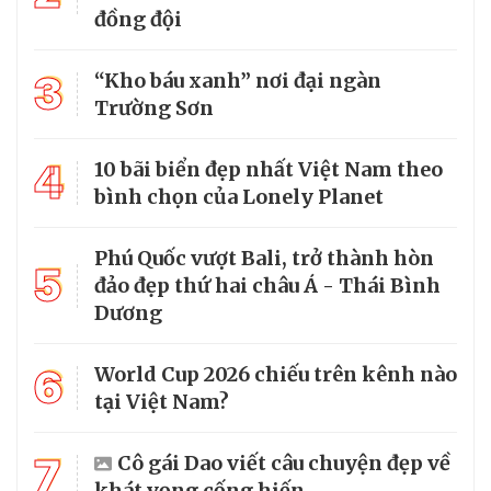
đồng đội
3
“Kho báu xanh” nơi đại ngàn
Trường Sơn
4
10 bãi biển đẹp nhất Việt Nam theo
bình chọn của Lonely Planet
Phú Quốc vượt Bali, trở thành hòn
5
đảo đẹp thứ hai châu Á - Thái Bình
Dương
6
World Cup 2026 chiếu trên kênh nào
tại Việt Nam?
7
Cô gái Dao viết câu chuyện đẹp về
khát vọng cống hiến