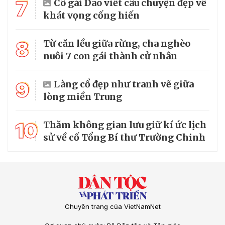
7
Cô gái Dao viết câu chuyện đẹp về
khát vọng cống hiến
8
Từ căn lều giữa rừng, cha nghèo
nuôi 7 con gái thành cử nhân
9
Làng cổ đẹp như tranh vẽ giữa
lòng miền Trung
10
Thăm không gian lưu giữ kí ức lịch
sử về cố Tổng Bí thư Trường Chinh
Chuyên trang của VietNamNet