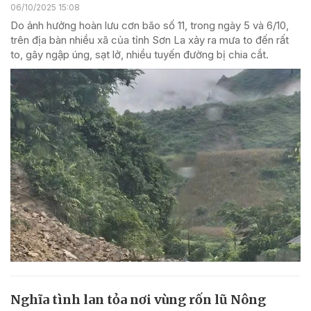
06/10/2025 15:08
Do ảnh hưởng hoàn lưu cơn bão số 11, trong ngày 5 và 6/10,
trên địa bàn nhiều xã của tỉnh Sơn La xảy ra mưa to đến rất
to, gây ngập úng, sạt lở, nhiều tuyến đường bị chia cắt.
Nghĩa tình lan tỏa nơi vùng rốn lũ Nông