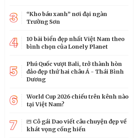
3
“Kho báu xanh” nơi đại ngàn
Trường Sơn
4
10 bãi biển đẹp nhất Việt Nam theo
bình chọn của Lonely Planet
Phú Quốc vượt Bali, trở thành hòn
5
đảo đẹp thứ hai châu Á - Thái Bình
Dương
6
World Cup 2026 chiếu trên kênh nào
tại Việt Nam?
7
Cô gái Dao viết câu chuyện đẹp về
khát vọng cống hiến