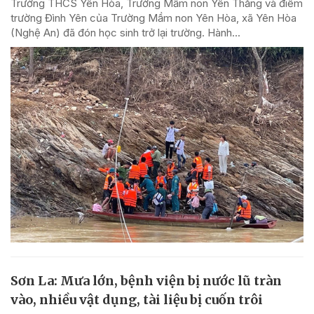
Trường THCS Yên Hòa, Trường Mầm non Yên Thắng và điểm
trường Đình Yên của Trường Mầm non Yên Hòa, xã Yên Hòa
(Nghệ An) đã đón học sinh trở lại trường. Hành...
Sơn La: Mưa lớn, bệnh viện bị nước lũ tràn
vào, nhiều vật dụng, tài liệu bị cuốn trôi