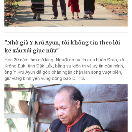
"Nhờ già Y Krú Ayun, tôi không tin theo lời
kẻ xấu xúi giục nữa"
Hơn 20 năm làm già làng, Người có uy tín của buôn Đrao, xã
Krông Búk, tỉnh Đắk Lắk, bằng sự kiên trì và uy tín của mình,
ông Y Krú Ayun đã góp phần ngăn chặn làn sóng vượt biên,
giữ vững bình yên vùng đồng bào DTTS.