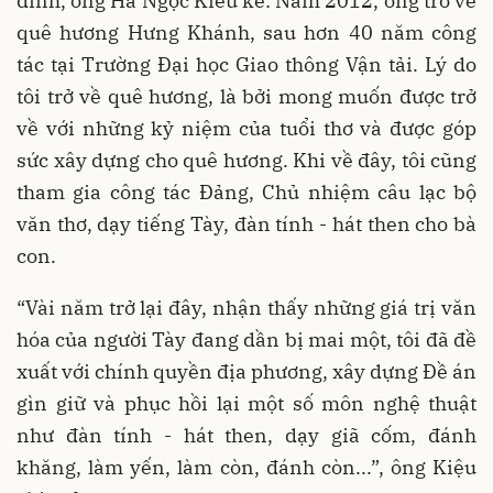
đình, ông Hà Ngọc Kiều kể: Năm 2012, ông trở về
quê hương Hưng Khánh, sau hơn 40 năm công
tác tại Trường Đại học Giao thông Vận tải. Lý do
tôi trở về quê hương, là bởi mong muốn được trở
về với những kỷ niệm của tuổi thơ và được góp
sức xây dựng cho quê hương. Khi về đây, tôi cũng
tham gia công tác Đảng, Chủ nhiệm câu lạc bộ
văn thơ, dạy tiếng Tày, đàn tính - hát then cho bà
con.
“Vài năm trở lại đây, nhận thấy những giá trị văn
hóa của người Tày đang dần bị mai một, tôi đã đề
xuất với chính quyền địa phương, xây dựng Đề án
gìn giữ và phục hồi lại một số môn nghệ thuật
như đàn tính - hát then, dạy giã cốm, đánh
khăng, làm yến, làm còn, đánh còn...”, ông Kiệu