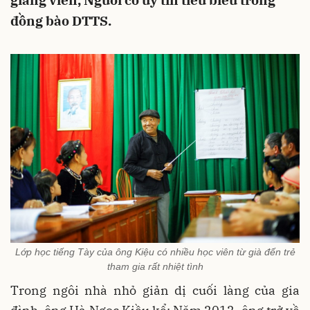
giảng viên, Người có uy tín tiêu biểu trong
đồng bào DTTS.
Lớp học tiếng Tày của ông Kiệu có nhiều học viên từ già đến trẻ
tham gia rất nhiệt tình
Trong ngôi nhà nhỏ giản dị cuối làng của gia