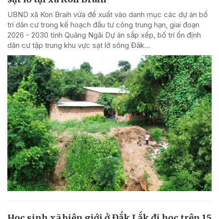
UBND xã Kon Braih vừa đề xuất vào danh mục các dự án bố
trí dân cư trong kế hoạch đầu tư công trung hạn, giai đoạn
2026 - 2030 tỉnh Quảng Ngãi Dự án sắp xếp, bố trí ổn định
dân cư tập trung khu vực sạt lở sông Đăk...
Học sinh xã biên giới ở Đắk Lắk đi học trên 15