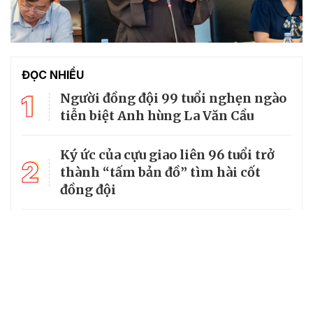
ĐỌC NHIỀU
1
Người đồng đội 99 tuổi nghẹn ngào
tiễn biệt Anh hùng La Văn Cầu
Ký ức của cựu giao liên 96 tuổi trở
2
thành “tấm bản đồ” tìm hài cốt
đồng đội
3
Từ căn lều giữa rừng, cha nghèo
nuôi 7 con gái thành cử nhân
Tổng Bí thư, Chủ tịch nước truy
4
tặng huân chương dũng cảm cho