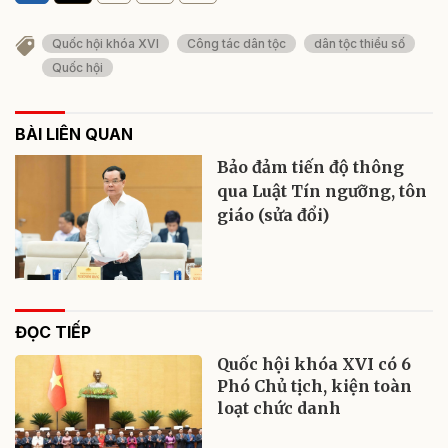
Quốc hội khóa XVI
Công tác dân tộc
dân tộc thiểu số
Quốc hội
BÀI LIÊN QUAN
Bảo đảm tiến độ thông
qua Luật Tín ngưỡng, tôn
giáo (sửa đổi)
ĐỌC TIẾP
Quốc hội khóa XVI có 6
Phó Chủ tịch, kiện toàn
loạt chức danh