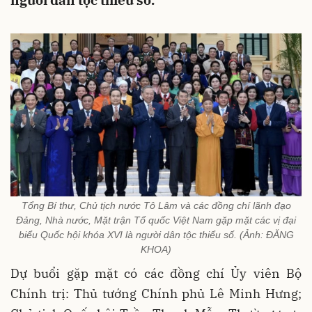
người dân tộc thiểu số.
Tổng Bí thư, Chủ tịch nước Tô Lâm và các đồng chí lãnh đạo
Đảng, Nhà nước, Mặt trận Tổ quốc Việt Nam gặp mặt các vị đại
biểu Quốc hội khóa XVI là người dân tộc thiểu số. (Ảnh: ĐĂNG
KHOA)
Dự buổi gặp mặt có các đồng chí Ủy viên Bộ
Chính trị: Thủ tướng Chính phủ Lê Minh Hưng;