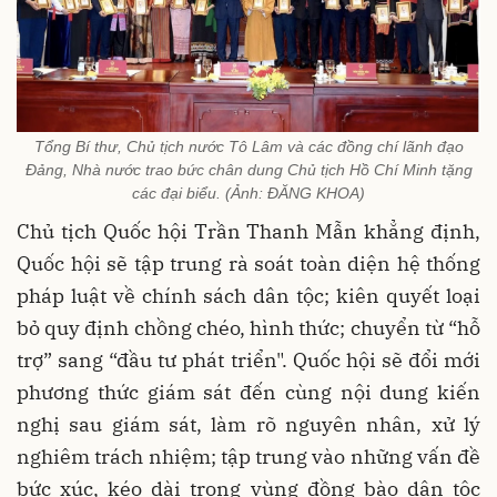
Tổng Bí thư, Chủ tịch nước Tô Lâm và các đồng chí lãnh đạo
Đảng, Nhà nước trao bức chân dung Chủ tịch Hồ Chí Minh tặng
các đại biểu. (Ảnh: ĐĂNG KHOA)
Chủ tịch Quốc hội Trần Thanh Mẫn khẳng định,
Quốc hội sẽ tập trung rà soát toàn diện hệ thống
pháp luật về chính sách dân tộc; kiên quyết loại
bỏ quy định chồng chéo, hình thức; chuyển từ “hỗ
trợ” sang “đầu tư phát triển". Quốc hội sẽ đổi mới
phương thức giám sát đến cùng nội dung kiến
nghị sau giám sát, làm rõ nguyên nhân, xử lý
nghiêm trách nhiệm; tập trung vào những vấn đề
bức xúc, kéo dài trong vùng đồng bào dân tộc