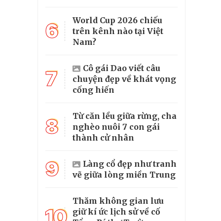
World Cup 2026 chiếu
6
trên kênh nào tại Việt
Nam?
Cô gái Dao viết câu
7
chuyện đẹp về khát vọng
cống hiến
Từ căn lều giữa rừng, cha
8
nghèo nuôi 7 con gái
thành cử nhân
9
Làng cổ đẹp như tranh
vẽ giữa lòng miền Trung
Thăm không gian lưu
10
giữ kí ức lịch sử về cố