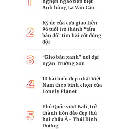
1
nghẹn ngào tiễn biệt
Anh hùng La Văn Cầu
Ký ức của cựu giao liên
2
96 tuổi trở thành “tấm
bản đồ” tìm hài cốt đồng
đội
3
“Kho báu xanh” nơi đại
ngàn Trường Sơn
10 bãi biển đẹp nhất Việt
4
Nam theo bình chọn của
Lonely Planet
Phú Quốc vượt Bali, trở
5
thành hòn đảo đẹp thứ
hai châu Á - Thái Bình
Dương