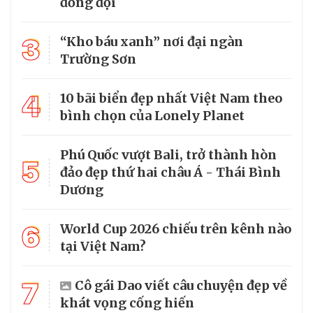
đồng đội
3
“Kho báu xanh” nơi đại ngàn
Trường Sơn
4
10 bãi biển đẹp nhất Việt Nam theo
bình chọn của Lonely Planet
Phú Quốc vượt Bali, trở thành hòn
5
đảo đẹp thứ hai châu Á - Thái Bình
Dương
6
World Cup 2026 chiếu trên kênh nào
tại Việt Nam?
7
Cô gái Dao viết câu chuyện đẹp về
khát vọng cống hiến