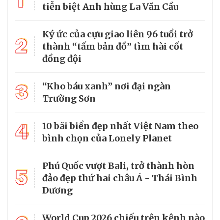
1
tiễn biệt Anh hùng La Văn Cầu
Ký ức của cựu giao liên 96 tuổi trở
2
thành “tấm bản đồ” tìm hài cốt
đồng đội
3
“Kho báu xanh” nơi đại ngàn
Trường Sơn
4
10 bãi biển đẹp nhất Việt Nam theo
bình chọn của Lonely Planet
Phú Quốc vượt Bali, trở thành hòn
5
đảo đẹp thứ hai châu Á - Thái Bình
Dương
World Cup 2026 chiếu trên kênh nào