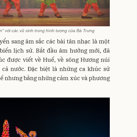
" với các vũ sinh trong hình tượng của Bà Trưng
ển sang âm sắc các bài tân nhạc là một
biến lịch sử. Bắt đầu âm hưởng mới, đã
úc được viết về Huế, về sông Hương núi
 cả nước. Đặc biệt là những ca khúc sử
uế nhưng bằng những cảm xúc và phương