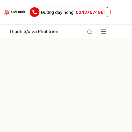
Đường dây nóng:
02437674981
Mới nhất
Thành tựu và Phát triển
ửi