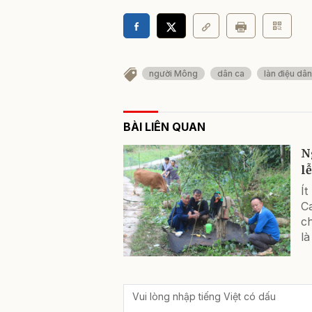
người Mông
dân ca
làn điệu dân
BÀI LIÊN QUAN
N
l
Ít
C
ch
là