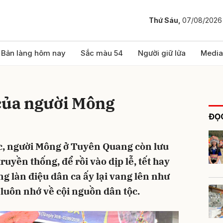
Thứ Sáu,
07/08/2026
bình luận
Bản làng hôm nay
Sắc màu 54
Người giữ lửa
Media
 của người Mông
ĐỌC
c, người Mông ở Tuyên Quang còn lưu
ruyền thống, để rồi vào dịp lễ, tết hay
Hủy
G
ững làn điệu dân ca ấy lại vang lên như
luôn nhớ về cội nguồn dân tộc.