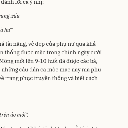
dành lời ca ý nhị:
 cũng xấu
là hư"
á tài năng, vẻ đẹp của phụ nữ qua khả
ền thống được mặc trong chính ngày cưới
i Mông mới lên 9-10 tuổi đã được các bà,
 từ những câu dân ca mộc mạc này mà phụ
ề trang phục truyền thống và biết cách
trên áo mới".