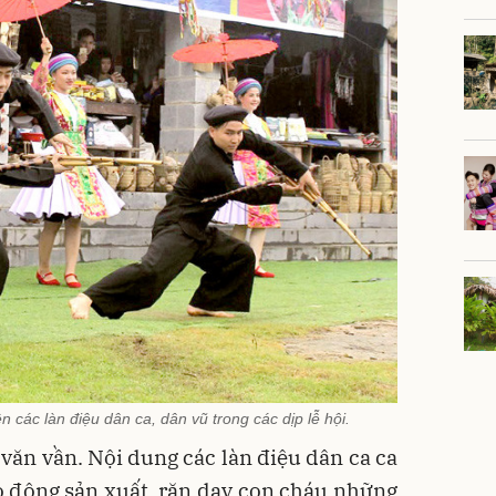
 các làn điệu dân ca, dân vũ trong các dịp lễ hội.
 văn vần. Nội dung các làn điệu dân ca ca
lao động sản xuất, răn dạy con cháu những