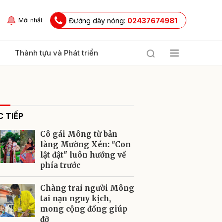
Đường dây nóng:
02437674981
Mới nhất
Thành tựu và Phát triển
 TIẾP
Cô gái Mông từ bản
làng Mường Xén: "Con
lật đật" luôn hướng về
phía trước
ửi
Chàng trai người Mông
tai nạn nguy kịch,
mong cộng đồng giúp
đỡ