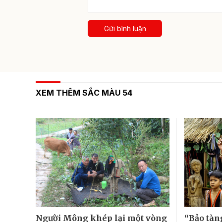
Gửi bình luận
XEM THÊM SẮC MÀU 54
Người Mông khép lại một vòng
“Bảo tàn