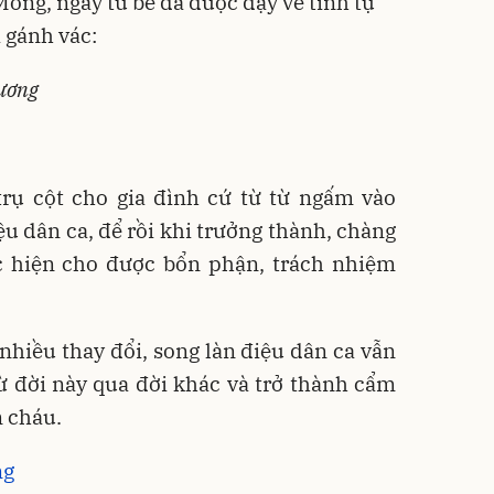
Mông, ngay từ bé đã được dạy về tính tự
i gánh vác:
nương
trụ cột cho gia đình cứ từ từ ngấm vào
ệu dân ca, để rồi khi trưởng thành, chàng
ực hiện cho được bổn phận, trách nhiệm
nhiều thay đổi, song làn điệu dân ca vẫn
ừ đời này qua đời khác và trở thành cẩm
n cháu.
ng