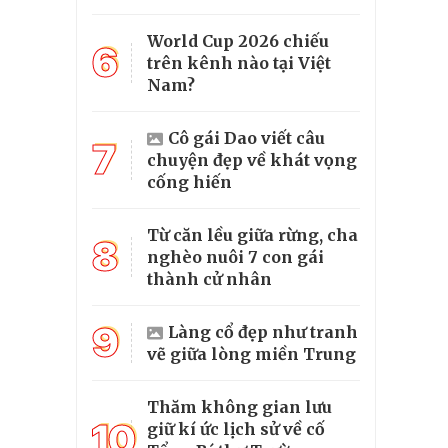
World Cup 2026 chiếu
6
trên kênh nào tại Việt
Nam?
Cô gái Dao viết câu
7
chuyện đẹp về khát vọng
cống hiến
Từ căn lều giữa rừng, cha
8
nghèo nuôi 7 con gái
thành cử nhân
9
Làng cổ đẹp như tranh
vẽ giữa lòng miền Trung
Thăm không gian lưu
10
giữ kí ức lịch sử về cố