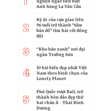
1
nghẹn ngào tiễn biệt
Anh hùng La Văn Cầu
Ký ức của cựu giao liên
2
96 tuổi trở thành “tấm
bản đồ” tìm hài cốt đồng
đội
3
“Kho báu xanh” nơi đại
ngàn Trường Sơn
10 bãi biển đẹp nhất Việt
4
Nam theo bình chọn của
Lonely Planet
Phú Quốc vượt Bali, trở
5
thành hòn đảo đẹp thứ
hai châu Á - Thái Bình
Dương