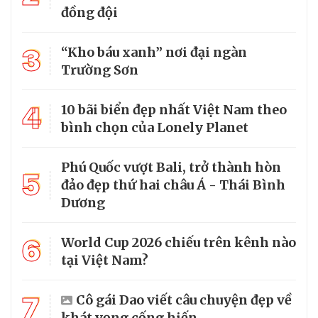
đồng đội
3
“Kho báu xanh” nơi đại ngàn
Trường Sơn
4
10 bãi biển đẹp nhất Việt Nam theo
bình chọn của Lonely Planet
Phú Quốc vượt Bali, trở thành hòn
5
đảo đẹp thứ hai châu Á - Thái Bình
Dương
6
World Cup 2026 chiếu trên kênh nào
tại Việt Nam?
7
Cô gái Dao viết câu chuyện đẹp về
khát vọng cống hiến