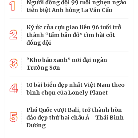
1
Người đồng đội 99 tuổi nghẹn ngào
tiễn biệt Anh hùng La Văn Cầu
Ký ức của cựu giao liên 96 tuổi trở
2
thành “tấm bản đồ” tìm hài cốt
đồng đội
3
“Kho báu xanh” nơi đại ngàn
Trường Sơn
4
10 bãi biển đẹp nhất Việt Nam theo
bình chọn của Lonely Planet
Phú Quốc vượt Bali, trở thành hòn
5
đảo đẹp thứ hai châu Á - Thái Bình
Dương