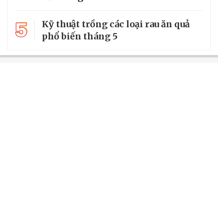
5
Kỹ thuật trồng các loại rau ăn quả
phổ biến tháng 5
Chuyên trang của VietNamNet
Cơ quan chủ quản: Bộ Dân tộc và Tôn giáo
Số giấy phép: 146/GP-BVHTTDL, cấp ngày 17/10/2025
Tổng biên tập: Nguyễn Văn Bá
Giấy phép hoạt động báo chí số 57/GP-BC do Cục Báo chí, Bộ
Văn hóa, Thể thao và Du lịch cấp ngày 06/11/2025.
Địa chỉ: Tầng 18, Toà nhà Cục Viễn thông (VNTA), 68 Dương Đình
Nghệ, phường Cầu Giấy, TP. Hà Nội.
Điện thoại: 02437674981