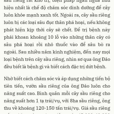
sầu riêng rất khó trị, biện pháp ngăn ngừa hữu
hiệu nhất là chế độ chăm sóc dinh dưỡng để cây
luôn khỏe mạnh xanh tốt. Ngoài ra, cây sầu riêng
luôn bị các loại sâu đục thân phá hoại, nếu không
phát hiện kịp thời cây sẽ chết. Để trị bệnh này
phải khoan khoảng 10 lỗ vào những thân cây có
sâu phá hoại rồi nhỏ thuốc vào để sâu bò ra
ngoài. Sau nhiều năm kinh nghiệm, đến nay mọi
loại bệnh trên cây sầu riêng, nhìn sơ qua ông Đảo
đều biết là bệnh gì và biết cách đặc trị dứt bệnh.
Nhờ biết cách chăm sóc và áp dụng những tiến bộ
tiên tiến, vườn sầu riêng của ông Đảo luôn cho
năng suất cao. Bình quân mỗi cây sầu riêng cho
năng suất hơn 1 tạ trái/vụ, với 8ha sầu riêng, ông
thu về khoảng 120-150 tấn trái/vụ. Giá sầu riêng