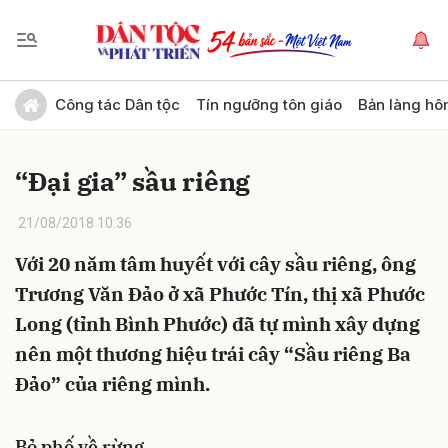
Gửi bình luận
Công tác Dân tộc
Tín ngưỡng tôn giáo
Bản làng hô
“Đại gia” sầu riêng
21/08/2018 10:36
Với 20 năm tâm huyết với cây sầu riêng, ông
Trương Văn Đảo ở xã Phước Tín, thị xã Phước
Hủy
Gửi
Long (tỉnh Bình Phước) đã tự mình xây dựng
nên một thương hiệu trái cây “Sầu riêng Ba
Đảo” của riêng mình.
Bỏ phố về rừng