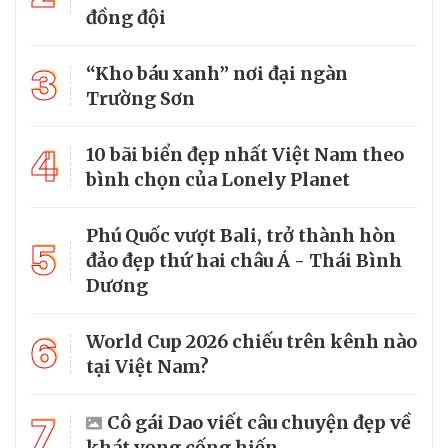
đồng đội
3
“Kho báu xanh” nơi đại ngàn
Trường Sơn
4
10 bãi biển đẹp nhất Việt Nam theo
bình chọn của Lonely Planet
Phú Quốc vượt Bali, trở thành hòn
5
đảo đẹp thứ hai châu Á - Thái Bình
Dương
6
World Cup 2026 chiếu trên kênh nào
tại Việt Nam?
7
Cô gái Dao viết câu chuyện đẹp về
khát vọng cống hiến