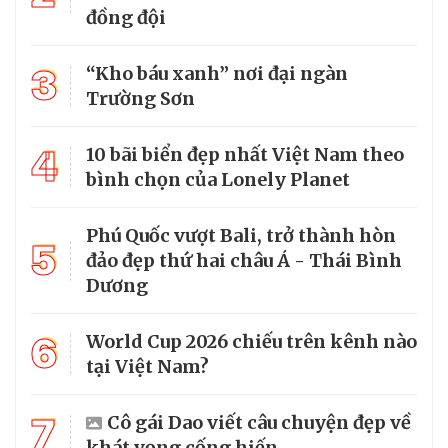
đồng đội
3
“Kho báu xanh” nơi đại ngàn
Trường Sơn
4
10 bãi biển đẹp nhất Việt Nam theo
bình chọn của Lonely Planet
Phú Quốc vượt Bali, trở thành hòn
5
đảo đẹp thứ hai châu Á - Thái Bình
Dương
6
World Cup 2026 chiếu trên kênh nào
tại Việt Nam?
7
Cô gái Dao viết câu chuyện đẹp về
khát vọng cống hiến