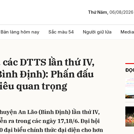
Thứ Năm,
06/08/2026
bình luận
Bản làng hôm nay
Sắc màu 54
Người giữ lửa
Media
 các DTTS lần thứ IV,
ĐỌC
Bình Định): Phấn đấu
iêu quan trọng
Hủy
G
huyện An Lão (Bình Định) lần thứ IV,
n ra trong các ngày 17,18/6. Đại hội
0 đại biểu chính thức đại diện cho hơn