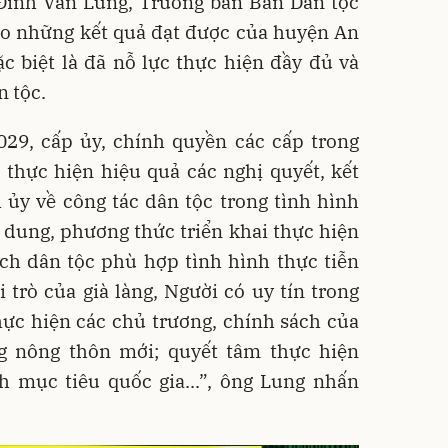
g Đinh Văn Lung, Trưởng ban Ban Dân tộc
ao những kết quả đạt được của huyện An
ặc biệt là đã nỗ lực thực hiện đầy đủ và
n tộc.
029, cấp ủy, chính quyền các cấp trong
 thực hiện hiệu quả các nghị quyết, kết
 ủy về công tác dân tộc trong tình hình
 dung, phương thức triển khai thực hiện
ách dân tộc phù hợp tình hình thực tiễn
 trò của già làng, Người có uy tín trong
ực hiện các chủ trương, chính sách của
g nông thôn mới; quyết tâm thực hiện
h mục tiêu quốc gia...”, ông Lung nhấn