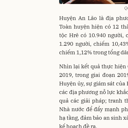
Qu
Huyện An Lão là địa phư
Toàn huyện hiện có 12 th
tộc Hrê có 10.940 người,
1.290 người, chiếm 10,43
chiếm 1,12% trong tổng dâ
Nhìn lại kết quả thực hiện
2019, trong giai đoạn 201
Huyện ủy, sự giám sát của
các địa phương nỗ lực khắc
quả các giải pháp; tranh 
Nhà nước để đẩy mạnh phát
hạ tầng, đảm bảo an sinh xã
kế hoạch đề ra.