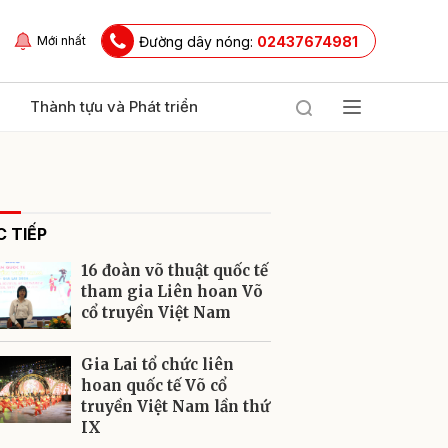
Đường dây nóng:
02437674981
Mới nhất
Thành tựu và Phát triển
 TIẾP
16 đoàn võ thuật quốc tế
tham gia Liên hoan Võ
cổ truyền Việt Nam
ửi
Gia Lai tổ chức liên
hoan quốc tế Võ cổ
truyền Việt Nam lần thứ
IX