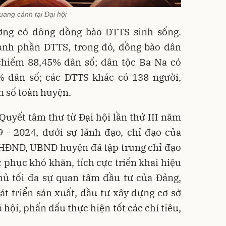
ang cảnh tại Đại hội
ơng có đông đồng bào DTTS sinh sống.
ành phần DTTS, trong đó, đồng bào dân
 chiếm 88,45% dân số; dân tộc Ba Na có
% dân số; các DTTS khác có 138 người,
n số toàn huyện.
 Quyết tâm thư từ Đại hội lần thứ III năm
9 - 2024, dưới sự lãnh đạo, chỉ đạo của
 HĐND, UBND huyện đã tập trung chỉ đạo
 phục khó khăn, tích cực triển khai hiệu
thủ tối đa sự quan tâm đầu tư của Đảng,
 triển sản xuất, đầu tư xây dựng cơ sở
 hội, phấn đấu thực hiện tốt các chỉ tiêu,