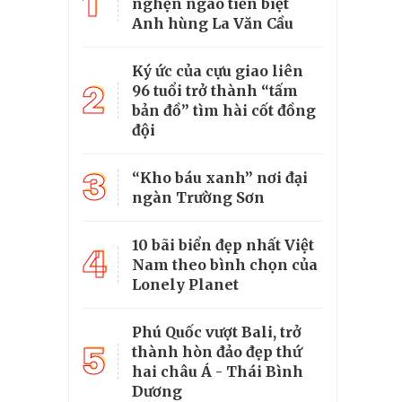
1
nghẹn ngào tiễn biệt
Anh hùng La Văn Cầu
Ký ức của cựu giao liên
2
96 tuổi trở thành “tấm
bản đồ” tìm hài cốt đồng
đội
3
“Kho báu xanh” nơi đại
ngàn Trường Sơn
10 bãi biển đẹp nhất Việt
4
Nam theo bình chọn của
Lonely Planet
Phú Quốc vượt Bali, trở
5
thành hòn đảo đẹp thứ
hai châu Á - Thái Bình
Dương