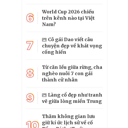
World Cup 2026 chiếu
6
trên kênh nào tại Việt
Nam?
Cô gái Dao viết câu
7
chuyện đẹp về khát vọng
cống hiến
Từ căn lều giữa rừng, cha
8
nghèo nuôi 7 con gái
thành cử nhân
9
Làng cổ đẹp như tranh
vẽ giữa lòng miền Trung
Thăm không gian lưu
10
giữ kí ức lịch sử về cố