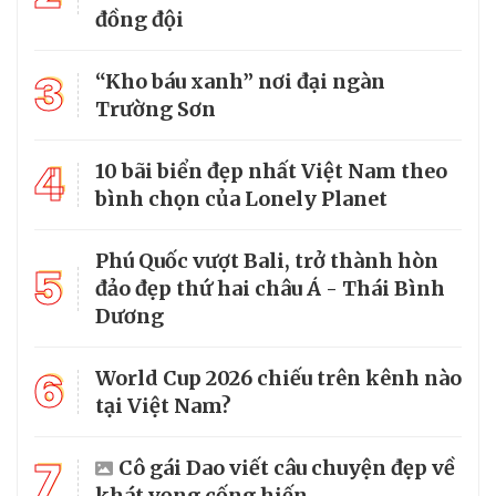
đồng đội
3
“Kho báu xanh” nơi đại ngàn
Trường Sơn
4
10 bãi biển đẹp nhất Việt Nam theo
bình chọn của Lonely Planet
Phú Quốc vượt Bali, trở thành hòn
5
đảo đẹp thứ hai châu Á - Thái Bình
Dương
6
World Cup 2026 chiếu trên kênh nào
tại Việt Nam?
7
Cô gái Dao viết câu chuyện đẹp về
khát vọng cống hiến